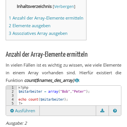
Inhaltsverzeichnis
[
Verbergen
]
1
Anzahl der Array-Elemente ermitteln
2
Elemente ausgeben
3
Assoziatives Array ausgeben
Anzahl der Array-Elemente ermitteln
In vielen Fällen ist es wichtig zu wissen, wie viele Elemente
in einem Array vorhanden sind. Hierfür existiert die
Funktion
count($names_des_array)
:
1
<?php
2
$mitarbeiter
=
array
(
"Bob"
,
"Peter"
)
;
3
4
echo
count
(
$mitarbeiter
)
;
5
?>
Ausführen
Ausgabe: 2