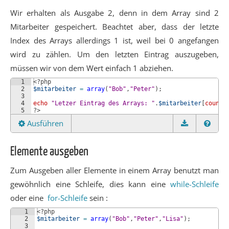
Wir erhalten als Ausgabe 2, denn in dem Array sind 2
Mitarbeiter gespeichert. Beachtet aber, dass der letzte
Index des Arrays allerdings 1 ist, weil bei 0 angefangen
wird zu zählen. Um den letzten Eintrag auszugeben,
müssen wir von dem Wert einfach 1 abziehen.
1
<?php
2
$mitarbeiter
=
array
(
"Bob"
,
"Peter"
)
;
3
4
echo
"Letzer Eintrag des Arrays: "
.
$mitarbeiter
[
count
(
5
?>
Ausführen
Elemente ausgeben
Zum Ausgeben aller Elemente in einem Array benutzt man
gewöhnlich eine Schleife, dies kann eine
while-Schleife
oder eine
for-Schleife
sein :
1
<?php
2
$mitarbeiter
=
array
(
"Bob"
,
"Peter"
,
"Lisa"
)
;
3