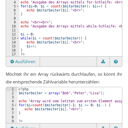
4
echo
"Ausgabe des Arrays mittels for-Schleife: <br>"
;
5
for
(
$i
=
0
; 
$i
<
count
(
$mitarbeiter
)
; 
$i
++
)
{
6
echo
$mitarbeiter
[
$i
]
.
"<br>"
;
7
}
8
9
echo
"<br><br>"
;
10
echo
"Ausgabe des Arrays mittels while-Schleife: <br>
11
12
$i
=
0
;
13
while
(
$i
<
count
(
$mitarbeiter
))
{
14
echo
$mitarbeiter
[
$i
]
.
"<br>"
;
15
$i
++
;
16
}
17
?>
Ausführen
Möchtet ihr ein Array rückwärts durchlaufen, so könnt ihr
die entsprechende Zählvariable herunterzählen:
1
<?php
2
$mitarbeiter
=
array
(
"Bob"
,
"Peter"
,
"Lisa"
)
;
3
4
echo
"Array wird vom letzten zum ersten Element ausgeg
5
for
(
$i
=
count
(
$mitarbeiter
)
-1
; 
$i
>=
0
; 
$i
--
)
{
6
echo
$mitarbeiter
[
$i
]
.
"<br>"
;
7
}
8
9
?>