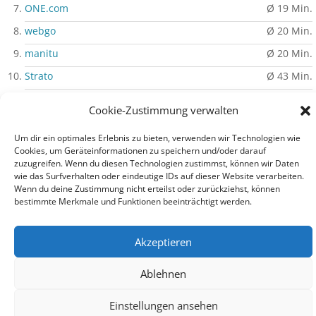
ONE.com
Ø 19 Min.
webgo
Ø 20 Min.
manitu
Ø 20 Min.
Strato
Ø 43 Min.
» Mehr erfahren
Cookie-Zustimmung verwalten
Um dir ein optimales Erlebnis zu bieten, verwenden wir Technologien wie
Cookies, um Geräteinformationen zu speichern und/oder darauf
Impressum
|
Datenschutz
|
Auf PHP-Einfach.de werben
zuzugreifen. Wenn du diesen Technologien zustimmst, können wir Daten
wie das Surfverhalten oder eindeutige IDs auf dieser Website verarbeiten.
Wenn du deine Zustimmung nicht erteilst oder zurückziehst, können
bestimmte Merkmale und Funktionen beeinträchtigt werden.
© PHP-Einfach.de 2003 - 2026
Akzeptieren
Ablehnen
Einstellungen ansehen