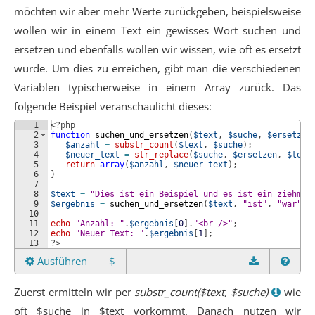
möchten wir aber mehr Werte zurückgeben, beispielsweise
wollen wir in einem Text ein gewisses Wort suchen und
ersetzen und ebenfalls wollen wir wissen, wie oft es ersetzt
wurde. Um dies zu erreichen, gibt man die verschiedenen
Variablen typischerweise in einem Array zurück. Das
folgende Beispiel veranschaulicht dieses:
1
<?php
2
function
suchen_und_ersetzen
(
$text
, 
$suche
, 
$ersetzen
3
$anzahl
=
substr_count
(
$text
, 
$suche
)
;
4
$neuer_text
=
str_replace
(
$suche
, 
$ersetzen
, 
$text
5
return
array
(
$anzahl
, 
$neuer_text
)
;
6
}
7
8
$text
=
"Dies ist ein Beispiel und es ist ein ziehmli
9
$ergebnis
=
suchen_und_ersetzen
(
$text
, 
"ist"
, 
"war"
)
;
10
11
echo
"Anzahl: "
.
$ergebnis
[
0
]
.
"<br />"
;
12
echo
"Neuer Text: "
.
$ergebnis
[
1
]
;
13
?>
Ausführen
$
Zuerst ermitteln wir per
substr_count($text, $suche)
wie
oft $suche in $text vorkommt. Danach nutzen wir