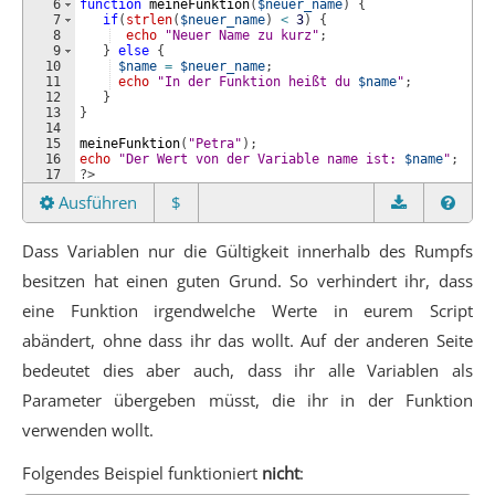
6
function
meineFunktion
(
$neuer_name
)
{
7
if
(
strlen
(
$neuer_name
)
<
3
)
{
8
echo
"Neuer Name zu kurz"
;
9
}
else
{
10
$name
=
$neuer_name
;
11
echo
"In der Funktion heißt du 
$name
"
;
12
}
13
}
14
15
meineFunktion
(
"Petra"
)
;
16
echo
"Der Wert von der Variable name ist: 
$name
"
;
17
?>
Ausführen
$
Dass Variablen nur die Gültigkeit innerhalb des Rumpfs
besitzen hat einen guten Grund. So verhindert ihr, dass
eine Funktion irgendwelche Werte in eurem Script
abändert, ohne dass ihr das wollt. Auf der anderen Seite
bedeutet dies aber auch, dass ihr alle Variablen als
Parameter übergeben müsst, die ihr in der Funktion
verwenden wollt.
Folgendes Beispiel funktioniert
nicht
: