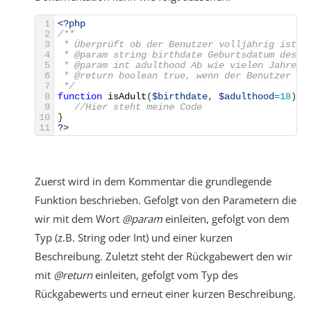
1
<?php
2
/**
3
 * Überprüft ob der Benutzer volljährig ist. 
4
 * @param string birthdate Geburtsdatum des B
5
 * @param int adulthood Ab wie vielen Jahren 
6
 * @return boolean true, wenn der Benutzer vo
7
 */
8
function
isAdult
(
$birthdate
,
$adulthood
=
18
)
{
9
//Hier steht meine Code
10
}
11
?>
Zuerst wird in dem Kommentar die grundlegende
Funktion beschrieben. Gefolgt von den Parametern die
wir mit dem Wort
@param
einleiten, gefolgt von dem
Typ (z.B. String oder Int) und einer kurzen
Beschreibung. Zuletzt steht der Rückgabewert den wir
mit
@return
einleiten, gefolgt vom Typ des
Rückgabewerts und erneut einer kurzen Beschreibung.