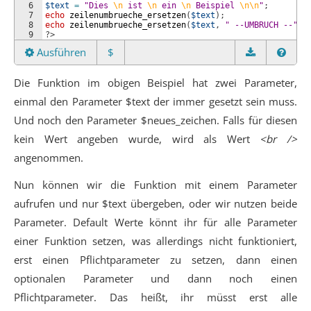
6
$text
=
"Dies 
\n
 ist 
\n
 ein 
\n
 Beispiel 
\n\n
"
;
7
echo
zeilenumbrueche_ersetzen
(
$text
)
;
8
echo
zeilenumbrueche_ersetzen
(
$text
, 
" --UMBRUCH --"
)
;
9
?>
Ausführen
$
Die Funktion im obigen Beispiel hat zwei Parameter,
einmal den Parameter $text der immer gesetzt sein muss.
Und noch den Parameter $neues_zeichen. Falls für diesen
kein Wert angeben wurde, wird als Wert
<br />
angenommen.
Nun können wir die Funktion mit einem Parameter
aufrufen und nur $text übergeben, oder wir nutzen beide
Parameter. Default Werte könnt ihr für alle Parameter
einer Funktion setzen, was allerdings nicht funktioniert,
erst einen Pflichtparameter zu setzen, dann einen
optionalen Parameter und dann noch einen
Pflichtparameter. Das heißt, ihr müsst erst alle