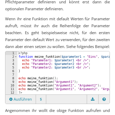
Pflichtparameter definieren und könnt erst dann die
optionalen Parameter definieren.
Wenn ihr eine Funktion mit default Werten für Parameter
aufruft, müsst ihr auch die Reihenfolge der Parameter
beachten. Es geht beispielsweise nicht, für den ersten
Parameter den default Wert zu verwenden, für den zweiten
dann aber einen setzen zu wollen. Siehe folgendes Beispiel:
1
<?php
2
function
meine_funktion
(
$parameter1
=
"Eins"
, 
$parame
3
echo
"Parameter1: 
$parameter1
 <br />"
;
4
echo
"Parameter2: 
$parameter2
 <br />"
;
5
echo
"Parameter2: 
$parameter3
 <br />"
;
6
}
7
8
echo
meine_funktion
(
)
;
9
echo
meine_funktion
(
"Argument1"
)
;
10
echo
meine_funktion
(
"Argument1"
, 
"Argument2"
)
;
11
echo
meine_funktion
(
"Argument1"
, 
"Argument2"
, 
"Argume
12
?>
Ausführen
$
Angenommen ihr wollt die obige Funktion aufrufen und