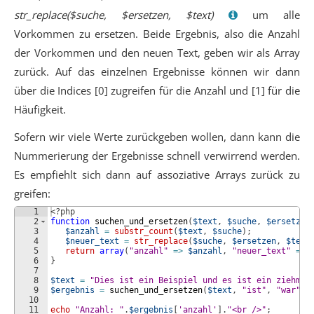
str_replace($suche, $ersetzen, $text)
um alle
Vorkommen zu ersetzen. Beide Ergebnis, also die Anzahl
der Vorkommen und den neuen Text, geben wir als Array
zurück. Auf das einzelnen Ergebnisse können wir dann
über die Indices [0] zugreifen für die Anzahl und [1] für die
Häufigkeit.
Sofern wir viele Werte zurückgeben wollen, dann kann die
Nummerierung der Ergebnisse schnell verwirrend werden.
Es empfiehlt sich dann auf assoziative Arrays zurück zu
greifen:
1
<?php
2
function
suchen_und_ersetzen
(
$text
, 
$suche
, 
$ersetzen
3
$anzahl
=
substr_count
(
$text
, 
$suche
)
;
4
$neuer_text
=
str_replace
(
$suche
, 
$ersetzen
, 
$text
5
return
array
(
"anzahl"
=>
$anzahl
, 
"neuer_text"
=>
6
}
7
8
$text
=
"Dies ist ein Beispiel und es ist ein ziehmli
9
$ergebnis
=
suchen_und_ersetzen
(
$text
, 
"ist"
, 
"war"
)
;
10
11
echo
"Anzahl: "
.
$ergebnis
[
'anzahl'
]
.
"<br />"
;