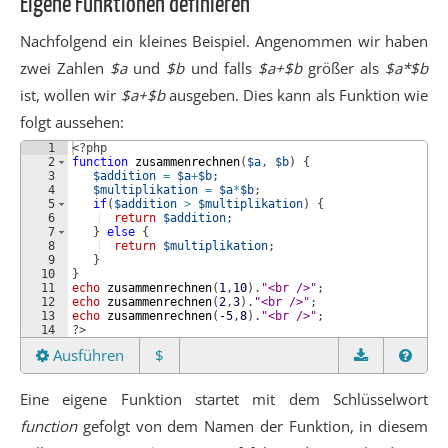
Eigene Funktionen definieren
Nachfolgend ein kleines Beispiel. Angenommen wir haben
zwei Zahlen
$a
und
$b
und falls
$a+$b
größer als
$a*$b
ist, wollen wir
$a+$b
ausgeben. Dies kann als Funktion wie
folgt aussehen:
1
<?php
2
function
zusammenrechnen
(
$a
, 
$b
)
{
3
$addition
=
$a
+
$b
;
4
$multiplikation
=
$a
*
$b
;
5
if
(
$addition
>
$multiplikation
)
{
6
return
$addition
;
7
}
else
{
8
return
$multiplikation
;
9
}
10
}
11
echo
zusammenrechnen
(
1
,
10
)
.
"<br />"
;
12
echo
zusammenrechnen
(
2
,
3
)
.
"<br />"
;
13
echo
zusammenrechnen
(
-5
,
8
)
.
"<br />"
;
14
?>
Ausführen
$
Eine eigene Funktion startet mit dem Schlüsselwort
function
gefolgt von dem Namen der Funktion, in diesem