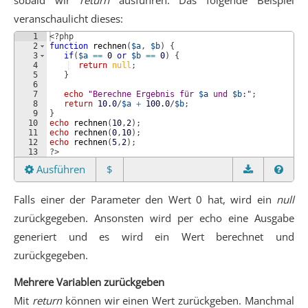
veranschaulicht dieses:
1
<?php
2
function
rechnen
(
$a
, 
$b
)
{
3
if
(
$a
==
0
or
$b
==
0
)
{
4
return
null
;
5
}
6
7
echo
"Berechne Ergebnis für 
$a
 und 
$b
:"
;
8
return
10.0
/
$a
+
100.0
/
$b
;
9
}
10
echo
rechnen
(
10
,
2
)
;
11
echo
rechnen
(
0
,
10
)
;
12
echo
rechnen
(
5
,
2
)
;
13
?>
Ausführen
$
Falls einer der Parameter den Wert 0 hat, wird ein
null
zurückgegeben. Ansonsten wird per echo eine Ausgabe
generiert und es wird ein Wert berechnet und
zurückgegeben.
Mehrere Variablen zurückgeben
Mit
return
können wir einen Wert zurückgeben. Manchmal