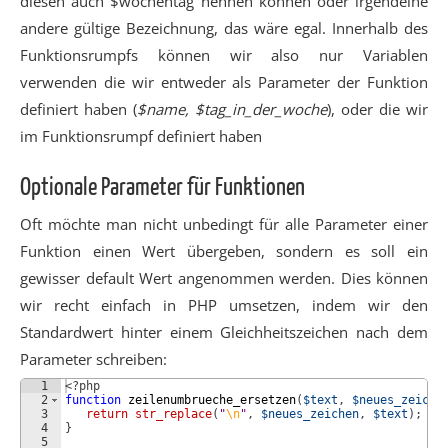
diesen auch $wochentag nennen können oder irgendeine
andere gültige Bezeichnung, das wäre egal. Innerhalb des
Funktionsrumpfs können wir also nur Variablen
verwenden die wir entweder als Parameter der Funktion
definiert haben (
$name, $tag_in_der_woche
), oder die wir
im Funktionsrumpf definiert haben
Optionale Parameter für Funktionen
Oft möchte man nicht unbedingt für alle Parameter einer
Funktion einen Wert übergeben, sondern es soll ein
gewisser default Wert angenommen werden. Dies können
wir recht einfach in PHP umsetzen, indem wir den
Standardwert hinter einem Gleichheitszeichen nach dem
Parameter schreiben:
1
<?php
2
function
zeilenumbrueche_ersetzen
(
$text
, 
$neues_zeiche
3
return
str_replace
(
"
\n
"
, 
$neues_zeichen
, 
$text
)
;
4
}
5