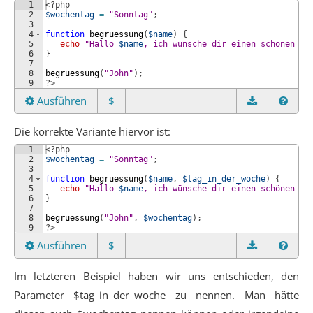
1
<?php
2
$wochentag
=
"Sonntag"
;
3
4
function
begruessung
(
$name
)
{
5
echo
"Hallo 
$name
, ich wünsche dir einen schönen 
$w
6
}
7
8
begruessung
(
"John"
)
;
9
?>
Ausführen
$
Die korrekte Variante hiervor ist:
1
<?php
2
$wochentag
=
"Sonntag"
;
3
4
function
begruessung
(
$name
, 
$tag_in_der_woche
)
{
5
echo
"Hallo 
$name
, ich wünsche dir einen schönen 
$t
6
}
7
8
begruessung
(
"John"
, 
$wochentag
)
;
9
?>
Ausführen
$
Im letzteren Beispiel haben wir uns entschieden, den
Parameter $tag_in_der_woche zu nennen. Man hätte