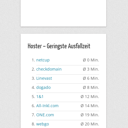
Hoster – Geringste Ausfallzeit
netcup
Ø 0 Min.
checkdomain
Ø 3 Min.
Linevast
Ø 6 Min.
dogado
Ø 8 Min.
1&1
Ø 12 Min.
All-Inkl.com
Ø 14 Min.
ONE.com
Ø 19 Min.
webgo
Ø 20 Min.