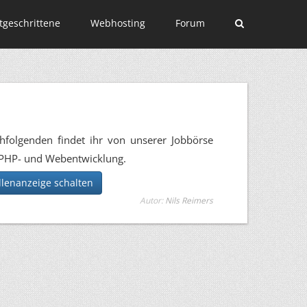
tgeschrittene
Webhosting
Forum
hfolgenden findet ihr von unserer Jobbörse
h PHP- und Webentwicklung.
ellenanzeige schalten
Autor:
Nils Reimers