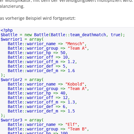
er Multiplikator, mit dem der Verteidigungswert multipliziert wird
>
random_skills
alanzierung.
$attack
= (
$stack
[
self
::
warrior_def
] *
$sta
else
$attack
=
$stack
[
self
::
warrior_def
] *
$stac
as vorherige Beispiel wird fortgesetzt:
return
round
(
$attack
);
<?php
}
$battle
= new
Battle
(
Battle
::
team_deathmatch
,
true
);
$warrior1
= array(
/*
Battle
::
warrior_name
=>
"Mensch"
,
* @function add_group
Battle
::
warrior_group
=>
"Team A"
,
* @var $name
Battle
::
warrior_hp
=>
50
,
* @var $color
Battle
::
warrior_off
=>
10
,
*
Battle
::
warrior_off_m
=>
1.2
,
* Gruppe wird hinzugefügt und es werden nur Krieger nu
Battle
::
warrior_def
=>
5
,
* erstellt wird.
Battle
::
warrior_def_m
=>
1.6
*/
);
$warrior2
= array(
function
add_group
(
$name
,
$color
) {
Battle
::
warrior_name
=>
"Kobold"
,
Battle
::
warrior_group
=>
"Team A"
,
$this
->
group_current
=
count
(
$this
->
group_set
Battle
::
warrior_hp
=>
40
,
$this
->
group_num
++;
Battle
::
warrior_off
=>
12
,
array_push
(
$this
->
group_set
, array(
"name"
=>
$nam
Battle
::
warrior_off_m
=>
1.3
,
Battle
::
warrior_def
=>
6
,
}
Battle
::
warrior_def_m
=>
1.5
);
/*
$warrior3
= array(
* @function add_warrior
Battle
::
warrior_name
=>
"Elf"
,
* @var stack
Battle
::
warrior_group
=>
"Team B"
,
*
Battle
::
warrior_hp
=>
100
,