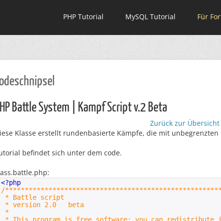
PHP Tutorial
MySQL Tutorial
Für For
odeschnipsel
HP Battle System | Kampf Script v.2 Beta
Zurück zur Übersicht
iese Klasse erstellt rundenbasierte Kämpfe, die mit unbegrenzte
utorial befindet sich unter dem code.
lass.battle.php:
<?php
/******************************************************
* Battle scr
* version 2.0 b
* 
* This program is free software: you can redistribute 