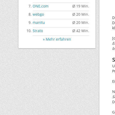
ONE.com
Ø 19 Min.
webgo
Ø 20 Min.
D
manitu
Ø 20 Min.
D
k
Strato
Ø 42 Min.
[
» Mehr erfahren
E
b
S
U
P
E
N
S
D
G