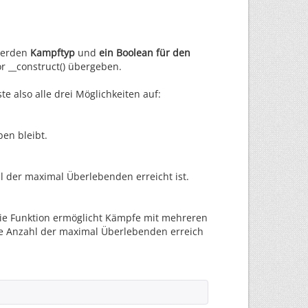
 werden
Kampftyp
und
ein Boolean für den
r __construct() übergeben.
e also alle drei Möglichkeiten auf:
en bleibt.
 der maximal Überlebenden erreicht ist.
rray()
;
// warrior count
ie Funktion ermöglicht Kämpfe mit mehreren
ie Anzahl der maximal Überlebenden erreich
ray(
// warrior default set
_name
=>
"Warrior"
,
_hp
=>
100
,
_off
=>
10
,
off_m
=>
1
,
_def
=>
10
,
def_m
=>
1
,