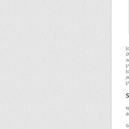
[
D
s
[
[
J
[
S
N
d
G