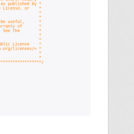
 as published by *
the License, or *
version. *
*
ill be useful, *
ied warranty of *
RPOSE. See the *
e details. *
*
 Public License *
.org/licenses/> *
*
> 2011 *
******************/