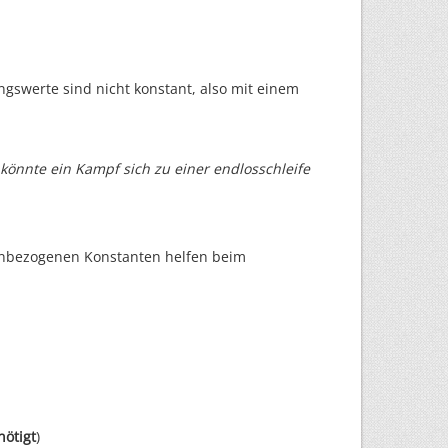
group
=>
null
gswerte sind nicht konstant, also mit einem
rray()
 könnte ein Kampf sich zu einer endlosschleife
ssenbezogenen Konstanten helfen beim
des Kampftypes. Als option kann festgelegt werden,
mit einem kleinen Zufallseinluss genereriert werden
ls
=
true
) {
ötigt
)