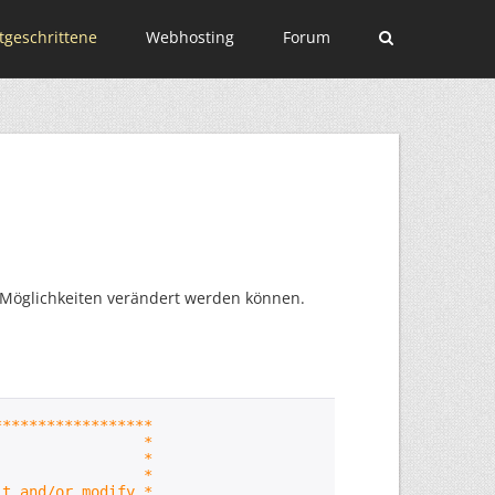
tgeschrittene
Webhosting
Forum
n Möglichkeiten verändert werden können.
******************
ipt *
eta *
*
it and/or modify *