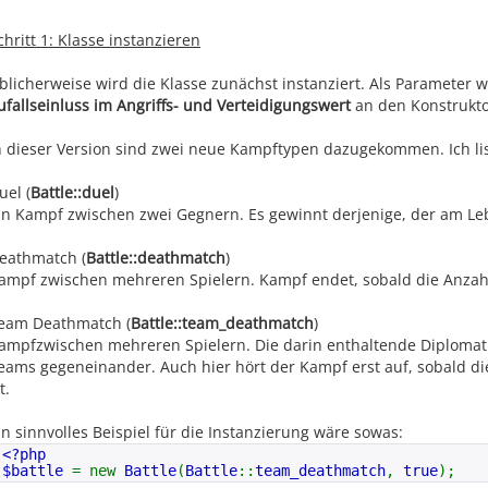
*/
chritt 1: Klasse instanzieren
const
duel
=
0x0000
const
deathmatch
=
0x0001
;
const
team_deathmatch
=
0x0002
;
blicherweise wird die Klasse zunächst instanziert. Als Parameter
ufallseinluss im Angriffs- und Verteidigungswert
an den Konstrukto
const
warrior_name
=
0x0100
const
warrior_hp
=
0x0200
;
const
warrior_off
=
0x0300
;
n dieser Version sind zwei neue Kampftypen dazugekommen. Ich list
const
warrior_off_m
=
0x0500
;
const
warrior_def
=
0x0600
;
uel (
Battle::duel
)
const
warrior_def_m
=
0x0800
;
const
warrior_group
=
0x0900
;
in Kampf zwischen zwei Gegnern. Es gewinnt derjenige, der am Leb
const
red
=
"#FF0000"
eathmatch (
Battle::deathmatch
)
const
blue
=
"#0000FF"
;
const
green
=
"#00FF00"
;
ampf zwischen mehreren Spielern. Kampf endet, sobald die Anzahl
const
yellow
=
"#FFFF00"
;
eam Deathmatch (
Battle::team_deathmatch
)
private
$warrior_set
= a
private
$warrior_num
=
0
ampfzwischen mehreren Spielern. Die darin enthaltende Diplomat
eams gegeneinander. Auch hier hört der Kampf erst auf, sobald d
private
$warrior_main
= ar
t.
self
::
warrior
self
::
warrior
self
::
warrior
in sinnvolles Beispiel für die Instanzierung wäre sowas:
self
::
warrior_
<?php
self
::
warrior
$battle
= new
Battle
(
Battle
::
team_deathmatch
,
true
);
self
::
warrior_