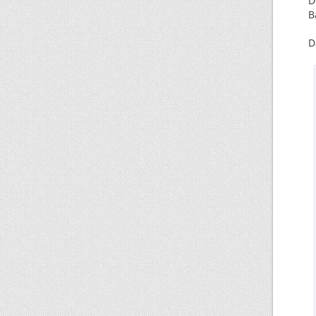
D
B
D