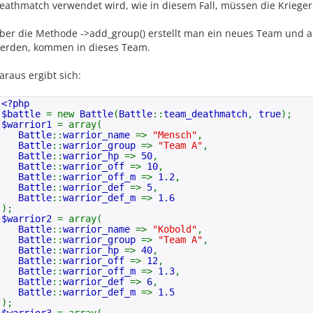
eathmatch verwendet wird, wie in diesem Fall, müssen die Kriege
$def_m
=
$stack
[
self
::
warrior_def_m
];
Battle
::
warrior_def_m
=>
1.6
);
if(
array_key_exists
(
self
::
warrior_def_m
,
$stack
ber die Methode ->add_group() erstellt man ein neues Team und all
$group
=
$stack
[
self
::
warrior_group
];
erden, kommen in dieses Team.
$r_stack
= arr
self
::
warrior_name
araus ergibt sich:
self
::
warrior_hp
=>
self
::
warrior_off
=
self
::
warrior_off_m
<?php
self
::
warrior_def
=
$battle
= new
Battle
(
Battle
::
team_deathmatch
,
true
);
self
::
warrior_def_m
$warrior1
= array(
);
Battle
::
warrior_name
=>
"Mensch"
,
Battle
::
warrior_group
=>
"Team A"
,
$this
->
warrior_num
+
Battle
::
warrior_hp
=>
50
,
$this
->
warrior_set
[
count
(
$this
->
warrior_set
)]
Battle
::
warrior_off
=>
10
,
Battle
::
warrior_off_m
=>
1.2
,
if(
$this
-
Battle
::
warrior_def
=>
5
,
>
type
==
self
::
team_deathmatch
)
Battle
::
warrior_def_m
=>
1.6
);
array_push
(
$this
->
group_set
[
$this
->
group_cu
$warrior2
= array(
Battle
::
warrior_name
=>
"Kobold"
,
}
Battle
::
warrior_group
=>
"Team A"
,
Battle
::
warrior_hp
=>
40
,
}
Battle
::
warrior_off
=>
12
,
Battle
::
warrior_off_m
=>
1.3
,
/*
Battle
::
warrior_def
=>
6
,
* @function start
Battle
::
warrior_def_m
=>
1.5
* @var $random
);
* @var $random_offender
$warrior3
= array(