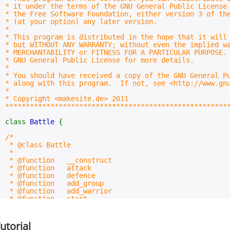
* it under the terms of the GNU General Public License
* the Free Software Foundation, either version 3 of 
* (at your option) any later 
* 
* This program is distributed in the hope that it w
* but WITHOUT ANY WARRANTY; without even the impl
* MERCHANTABILITY or FITNESS FOR A PARTICULAR PU
* GNU General Public License for mor
* 
* You should have received a copy of the GNU General
* along with this program. If not, see <http://www.gnu
* 
* Copyright <makesite.de
******************************************************
class
Battle
{
/*
* @class Battle
*
* @function __construct
* @function attack
* @function defence
* @function add_group
* @function add_warrior
* @function start
* @function duel
* @function deathmatch
* @function team_deathmatch
utorial
* @function debug