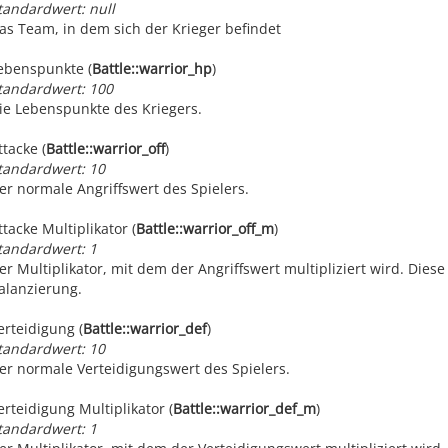
* @function attack
tandardwert: null
* @var $stack
as Team, in dem sich der Krieger befindet
*
* Diese Funktion berechnet den endgültigen Angriffswer
* sowie Rüstungen werden zusammengerechnet und als Zah
ebenspunkte (
Battle::warrior_hp
)
*/
tandardwert: 100
ie Lebenspunkte des Kriegers.
function
attack
(array
$stack
) {
if(
$this
-
ttacke (
Battle::warrior_off
)
>
random_skills
tandardwert: 10
$attack
= (
$stack
[
self
::
warrior_off
] *
$sta
else
er normale Angriffswert des Spielers.
$attack
=
$stack
[
self
::
warrior_off
] *
$stac
ttacke Multiplikator (
Battle::warrior_off_m
)
return
round
(
$attack
);
tandardwert: 1
}
er Multiplikator, mit dem der Angriffswert multipliziert wird. Dies
alanzierung.
/*
* @function defence
* @var $stack
erteidigung (
Battle::warrior_def
)
*
tandardwert: 10
* Diese Funktion berechnet den endgültigen Verteidigun
* sowie Rüstungen werden zusammengerechnet und als Zah
er normale Verteidigungswert des Spielers.
*/
erteidigung Multiplikator (
Battle::warrior_def_m
)
function
defence
(array
$stack
) {
tandardwert: 1
if(
$this
-