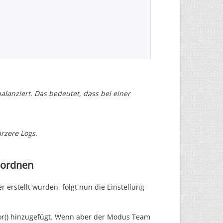
ierte Werte werden zusammengefügt und
ior_name
];
// set defaults
r_hp
];
or_off
];
rior_off_m
];
or_def
];
rior_def_m
];
lanziert. Das bedeutet, dass bei einer
rior_group
];
))
// manual sets
ürzere Logs.
zuordnen
))
 erstellt wurden, folgt nun die Einstellung
ior() hinzugefügt. Wenn aber der Modus Team
))