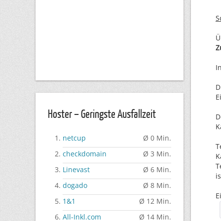
S
Ü
Z
I
D
E
Hoster – Geringste Ausfallzeit
D
K
netcup
Ø 0 Min.
T
checkdomain
Ø 3 Min.
K
T
Linevast
Ø 6 Min.
is
dogado
Ø 8 Min.
E
1&1
Ø 12 Min.
All-Inkl.com
Ø 14 Min.