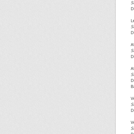
S
D
L
S
D
A
S
D
A
S
D
B
V
S
D
V
S