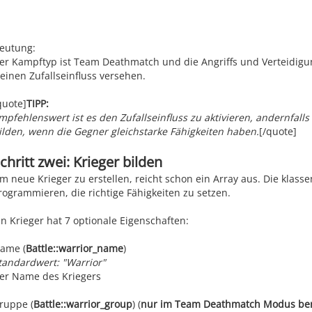
self
::
warrior_
);
private
$group_current
=
null
;
private
$group_set
= array();
eutung:
private
$group_num
=
0
;
er Kampftyp ist Team Deathmatch und die Angriffs und Verteidigun
private
$save_log
= a
leinen Zufallseinfluss versehen.
private
$type
=
self
::
duel
quote]
TIPP:
private
$random_skills
=
true
;
mpfehlenswert ist es den Zufallseinfluss zu aktivieren, andernfalls
/*
ilden, wenn die Gegner gleichstarke Fähigkeiten haben.
[/quote]
* @function __construct
* @var $type
* @var $random_skills
chritt zwei: Krieger bilden
*
m neue Krieger zu erstellen, reicht schon ein Array aus. Die kla
* Initialisierung des gesamten Kampfes und Festlegung 
* ob die Angriffs- und Verteidungswerte konstant oder 
rogrammieren, die richtige Fähigkeiten zu setzen.
* sollen.
*/
in Krieger hat 7 optionale Eigenschaften:
function
__construct
(
$type
=
self
::
duel
,
$random_skil
ame (
Battle::warrior_name
)
$this
->
type
=
$type
tandardwert: "Warrior"
$this
->
random_skills
=
$random_skills
er Name des Kriegers
}
ruppe (
Battle::warrior_group
) (
nur im Team Deathmatch Modus ben
/*