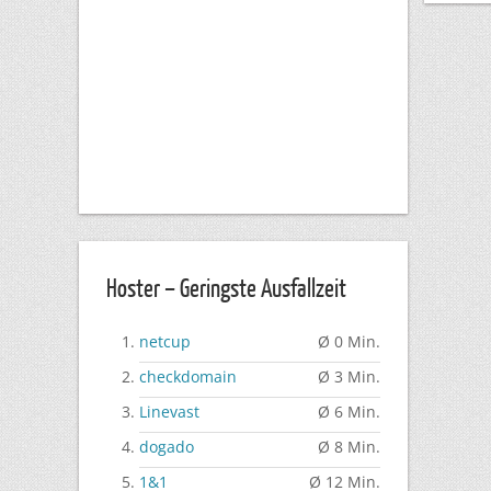
Hoster – Geringste Ausfallzeit
netcup
Ø 0 Min.
checkdomain
Ø 3 Min.
Linevast
Ø 6 Min.
dogado
Ø 8 Min.
1&1
Ø 12 Min.