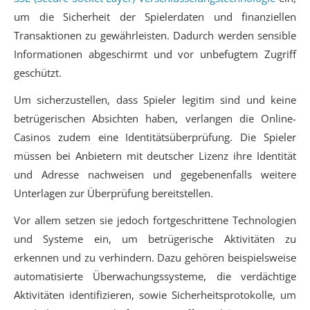
um die Sicherheit der Spielerdaten und finanziellen
Transaktionen zu gewährleisten. Dadurch werden sensible
Informationen abgeschirmt und vor unbefugtem Zugriff
geschützt.
Um sicherzustellen, dass Spieler legitim sind und keine
betrügerischen Absichten haben, verlangen die Online-
Casinos zudem eine Identitätsüberprüfung. Die Spieler
müssen bei Anbietern mit deutscher Lizenz ihre Identität
und Adresse nachweisen und gegebenenfalls weitere
Unterlagen zur Überprüfung bereitstellen.
Vor allem setzen sie jedoch fortgeschrittene Technologien
und Systeme ein, um betrügerische Aktivitäten zu
erkennen und zu verhindern. Dazu gehören beispielsweise
automatisierte Überwachungssysteme, die verdächtige
Aktivitäten identifizieren, sowie Sicherheitsprotokolle, um