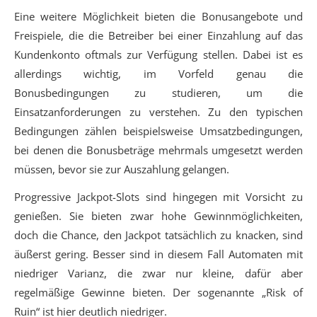
Eine weitere Möglichkeit bieten die Bonusangebote und
Freispiele, die die Betreiber bei einer Einzahlung auf das
Kundenkonto oftmals zur Verfügung stellen. Dabei ist es
allerdings wichtig, im Vorfeld genau die
Bonusbedingungen zu studieren, um die
Einsatzanforderungen zu verstehen. Zu den typischen
Bedingungen zählen beispielsweise Umsatzbedingungen,
bei denen die Bonusbeträge mehrmals umgesetzt werden
müssen, bevor sie zur Auszahlung gelangen.
Progressive Jackpot-Slots sind hingegen mit Vorsicht zu
genießen. Sie bieten zwar hohe Gewinnmöglichkeiten,
doch die Chance, den Jackpot tatsächlich zu knacken, sind
äußerst gering. Besser sind in diesem Fall Automaten mit
niedriger Varianz, die zwar nur kleine, dafür aber
regelmäßige Gewinne bieten. Der sogenannte „Risk of
Ruin“ ist hier deutlich niedriger.