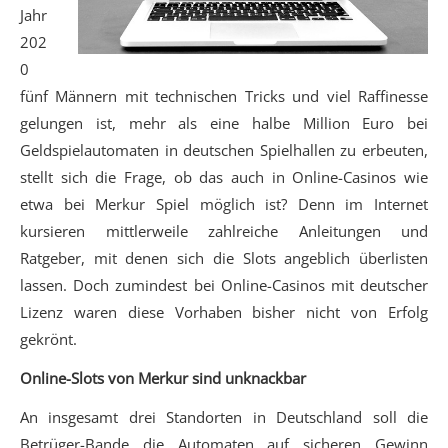
Jahr
202
0
fünf Männern mit technischen Tricks und viel Raffinesse
gelungen ist, mehr als eine halbe Million Euro bei
Geldspielautomaten in deutschen Spielhallen zu erbeuten,
stellt sich die Frage, ob das auch in Online-Casinos wie
etwa bei Merkur Spiel möglich ist? Denn im Internet
kursieren mittlerweile zahlreiche Anleitungen und
Ratgeber, mit denen sich die Slots angeblich überlisten
lassen. Doch zumindest bei Online-Casinos mit deutscher
Lizenz waren diese Vorhaben bisher nicht von Erfolg
gekrönt.
Online-Slots von Merkur sind unknackbar
An insgesamt drei Standorten in Deutschland soll die
Betrüger-Bande die Automaten auf sicheren Gewinn