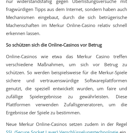
nur widerstandsfähig gegen Überlistungsversuche mit
fragwürdigen Tipps aus dem Internet, sondern haben auch
Mechanismen eingebaut, durch die sich betrügerische
Machenschaften im Merkur Online-Casino relativ schnell
erkennen lassen.
So schützen sich die Online-Casinos vor Betrug
Online-Casinos wie etwa das Merkur Casino treffen
verschiedene Maßnahmen, um sich vor Betrug zu
schützen. So werden beispielsweise für die Merkur-Spiele
sichere und vertrauenswürdige Softwareplattformen
genutzt, die speziell entwickelt wurden, um faire und
zufällige Spielergebnisse zu gewährleisten. Diese
Plattformen verwenden Zufallsgeneratoren, um die
Ergebnisse der Spiele zu bestimmen.
Neue Merkur Online-Casinos setzen zudem in der Regel
SSL (Secure Socket Layer) Verschlüsselungstechnologie
ein,