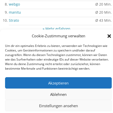
webgo
Ø 20 Min.
manitu
Ø 20 Min.
Strato
Ø 43 Min.
» Mehr erfahren
Cookie-Zustimmung verwalten
Um dir ein optimales Erlebnis zu bieten, verwenden wir Technologien wie
Cookies, um Geräteinformationen zu speichern und/oder darauf
Impressum
|
Datenschutz
|
Auf PHP-Einfach.de werben
zuzugreifen. Wenn du diesen Technologien zustimmst, können wir Daten
wie das Surfverhalten oder eindeutige IDs auf dieser Website verarbeiten.
Wenn du deine Zustimmung nicht erteilst oder zurückziehst, können
bestimmte Merkmale und Funktionen beeinträchtigt werden.
© PHP-Einfach.de 2003 - 2026
Akzeptieren
Ablehnen
Einstellungen ansehen