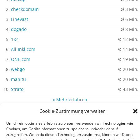
checkdomain
Ø 3 Min.
Linevast
Ø 6 Min.
dogado
Ø 8 Min.
1&1
Ø 12 Min.
All-Inkl.com
Ø 14 Min.
ONE.com
Ø 19 Min.
webgo
Ø 20 Min.
manitu
Ø 20 Min.
Strato
Ø 43 Min.
» Mehr erfahren
Cookie-Zustimmung verwalten
Um dir ein optimales Erlebnis zu bieten, verwenden wir Technologien wie
Impressum
|
Datenschutz
|
Auf PHP-Einfach.de werben
Cookies, um Geräteinformationen zu speichern und/oder darauf
zuzugreifen. Wenn du diesen Technologien zustimmst, können wir Daten