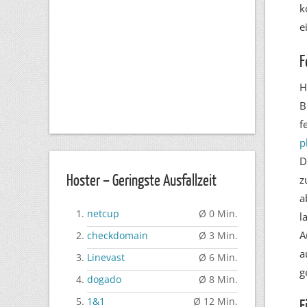
k
e
F
H
B
f
p
D
Hoster – Geringste Ausfallzeit
z
a
netcup
Ø 0 Min.
l
A
checkdomain
Ø 3 Min.
a
Linevast
Ø 6 Min.
g
dogado
Ø 8 Min.
1&1
Ø 12 Min.
E