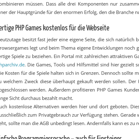
ombinieren müssen. Dass alle drei Komponenten nur zusammen 
iner der Hauptgründe für den enormen Erfolg, den die Branche nun
ertige PHP Games kostenlos für die Webseite
eutzutage besitzt fast jeder eine eigene Seite, die sich natürlich 
rowsergames legt und beim Thema eigene Entwicklungen noch gan
ertige Spiele zu beziehen. Ein Portal mit zahlreichen attraktiven
hparchiv.de
. Die Games, Tools und Hilfsmittel sind hier gezielt s
ie Kosten für die Spiele halten sich in Grenzen. Dennoch sollte
u welchem Zweck diese überhaupt gekauft werden sollen. Der 
bgeschlossen werden. Außerdem profitieren PHP Games Kunden 
ange Sicht durchaus bezahlt macht.
uch kostenlose Alternativen werden hier und dort geboten. Dies
usschließlich zum Privatgebrauch zur Verfügung stehen. Gerad
eht, sollte man die AGB unbedingt lesen. Andernfalls kann es zu
infache Programmiersprache – auch für Einsteiger