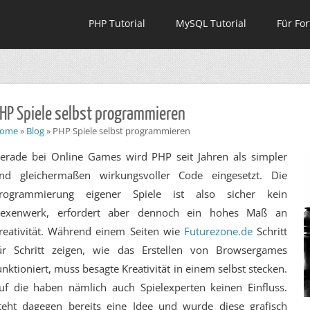
PHP Tutorial
MySQL Tutorial
Für For
HP Spiele selbst programmieren
ome
»
Blog
»
PHP Spiele selbst programmieren
erade bei Online Games wird PHP seit Jahren als simpler
nd gleichermaßen wirkungsvoller Code eingesetzt. Die
rogrammierung eigener Spiele ist also sicher kein
exenwerk, erfordert aber dennoch ein hohes Maß an
reativität. Während einem Seiten wie
Futurezone.de
Schritt
ür Schritt zeigen, wie das Erstellen von Browsergames
unktioniert, muss besagte Kreativität in einem selbst stecken.
uf die haben nämlich auch Spielexperten keinen Einfluss.
teht dagegen bereits eine Idee und wurde diese grafisch