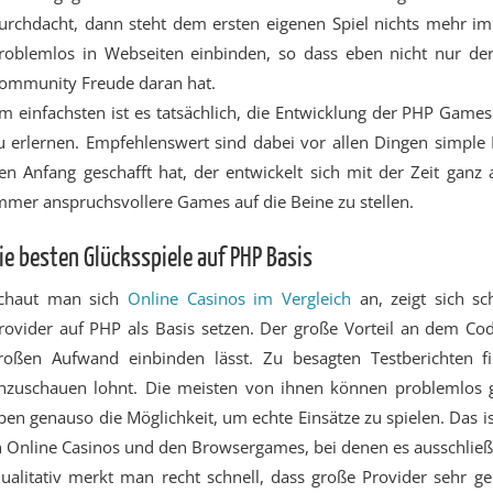
urchdacht, dann steht dem ersten eigenen Spiel nichts mehr i
roblemlos in Webseiten einbinden, so dass eben nicht nur de
ommunity Freude daran hat.
m einfachsten ist es tatsächlich, die Entwicklung der PHP Game
u erlernen. Empfehlenswert sind dabei vor allen Dingen simple
en Anfang geschafft hat, der entwickelt sich mit der Zeit ganz
mmer anspruchsvollere Games auf die Beine zu stellen.
ie besten Glücksspiele auf PHP Basis
chaut man sich
Online Casinos im Vergleich
an, zeigt sich sc
rovider auf PHP als Basis setzen. Der große Vorteil an dem Code
roßen Aufwand einbinden lässt. Zu besagten Testberichten f
nzuschauen lohnt. Die meisten von ihnen können problemlos gr
ben genauso die Möglichkeit, um echte Einsätze zu spielen. Das i
n Online Casinos und den Browsergames, bei denen es ausschließ
ualitativ merkt man recht schnell, dass große Provider sehr g