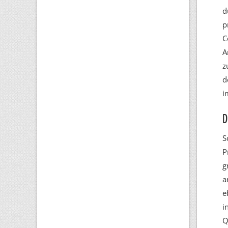
d
p
C
A
z
d
i
D
S
P
g
a
e
i
Q