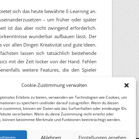
ietet sich das heute bewährte E-Learning an.
useinanderzusetzen – um früher oder später
it ist das aber nicht zwingend erforderlich.
Vorkenntnisse wunderbar aufbauen lässt. Der
es vor allen Dingen Kreativität und gute Ideen.
fachsten lassen sich tatsächlich bestehende
ics mit der Zeit locker von der Hand. Fehlen
nenfalls weitere Features, die den Spieler
Cookie-Zustimmung verwalten
optimales Erlebnis zu bieten, verwenden wir Technologien wie Cookies, um
mationen zu speichern und/oder darauf zuzugreifen. Wenn du diesen
n zustimmst, können wir Daten wie das Surfverhalten oder eindeutige IDs
Autor:
Nils Reimers
Website verarbeiten. Wenn du deine Zustimmung nicht erteilst oder
t, können bestimmte Merkmale und Funktionen beeinträchtigt werden.
ptieren
Ablehnen
Einstellungen ansehen