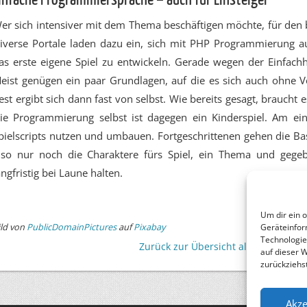
er sich intensiver mit dem Thema beschäftigen möchte, für den b
iverse Portale laden dazu ein, sich mit PHP Programmierung a
as erste eigene Spiel zu entwickeln. Gerade wegen der Einfachhe
eist genügen ein paar Grundlagen, auf die es sich auch ohne 
est ergibt sich dann fast von selbst. Wie bereits gesagt, braucht 
ie Programmierung selbst ist dagegen ein Kinderspiel. Am ein
pielscripts nutzen und umbauen. Fortgeschrittenen gehen die Bas
lso nur noch die Charaktere fürs Spiel, ein Thema und gegebe
angfristig bei Laune halten.
Um dir ein 
ild von
PublicDomainPictures
auf
Pixabay
Geräteinfor
Technologie
Zurück zur Übersicht aller Beiträge
auf dieser 
zurückziehs
Akze