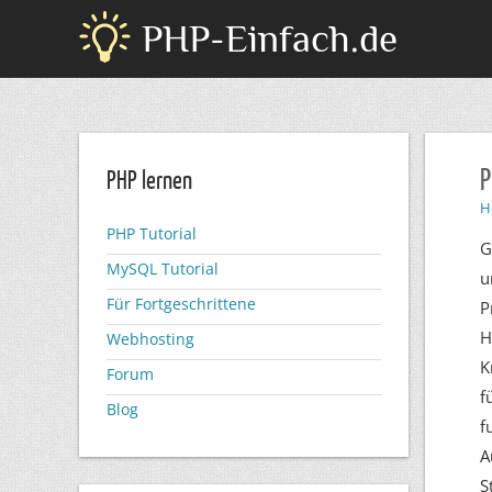
PHP-Einfach.de
P
PHP lernen
H
PHP Tutorial
G
MySQL Tutorial
u
Für Fortgeschrittene
P
H
Webhosting
K
Forum
f
Blog
f
A
S