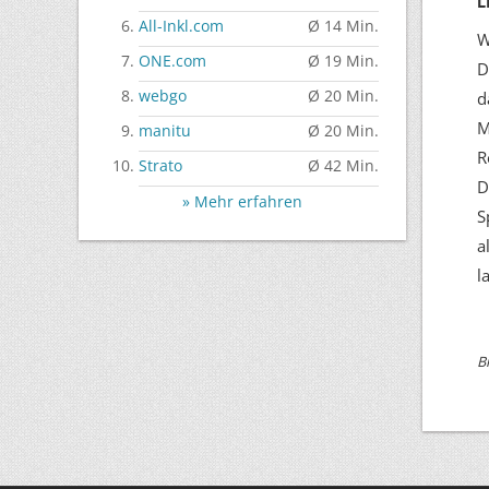
All-Inkl.com
Ø 14 Min.
W
ONE.com
Ø 19 Min.
D
webgo
Ø 20 Min.
d
M
manitu
Ø 20 Min.
R
Strato
Ø 42 Min.
D
» Mehr erfahren
S
a
l
B