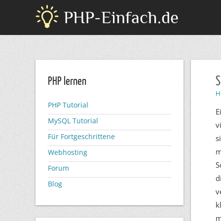
PHP-Einfach.de
S
PHP lernen
H
PHP Tutorial
E
MySQL Tutorial
v
Für Fortgeschrittene
s
m
Webhosting
S
Forum
d
Blog
v
k
m