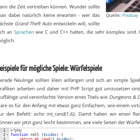
ann die Zeit vertreiben können. Wunder sollte
an dabei natürlich keine erwarten - wer das
Quelle:
Pixabay
ächste
Grand Theft Auto
entwickeln will, sollte
ich an
Sprachen
wie C und C++ halten, die sehr komplex sind.
öglich.
eispiele für mögliche Spiele: Würfelspiele
erade Neulinge sollten klein anfangen und sich an simple Spiel
rafiken arbeiten und daher mit PHP Script gut umzusetzen sind.
auffähige und vereinfachte Version eines Titels wie
Dungeons & D
äre es für den Anfang mit etwas ganz Einfachem, wie einem virt
ur den Befehl:
echo mt_rand(1,6);
. Damit haben wir einen R
önnen wir jetzt ganz leicht bestimmen, wie viele Seiten der Würfel
1
<?php
2
function
roll
(
$sides
)
{
3
return
mt_rand
(
1
,
$sides
)
;