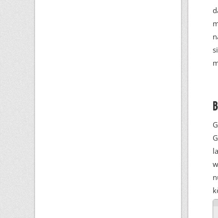
d
m
n
s
m
B
G
G
l
w
n
k