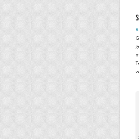
S
R
G
g
m
T
w