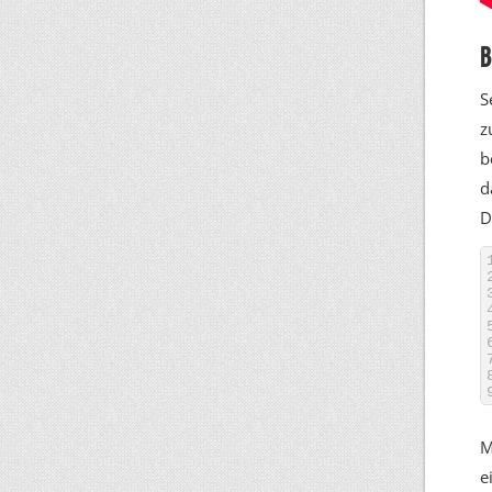
B
S
z
b
d
D
M
e