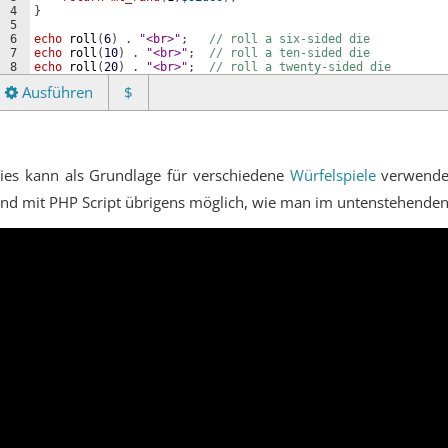
4
}
5
6
echo
roll
(
6
)
 . 
"<br>"
;   
// roll a six-sided die
7
echo
roll
(
10
)
 . 
"<br>"
;  
// roll a ten-sided die
8
echo
roll
(
20
)
 . 
"<br>"
;  
// roll a twenty-sided die
Ausführen
$
ies kann als Grundlage für verschiedene
Würfelspiele
verwendet
ind mit PHP Script übrigens möglich, wie man im untenstehenden 