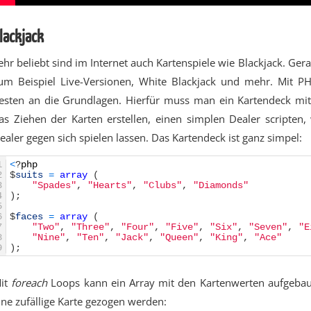
lackjack
ehr beliebt sind im Internet auch Kartenspiele wie Blackjack. Gera
um Beispiel Live-Versionen, White Blackjack und mehr. Mit P
esten an die Grundlagen. Hierfür muss man ein Kartendeck mit 
as Ziehen der Karten erstellen, einen simplen Dealer scripten,
ealer gegen sich spielen lassen. Das Kartendeck ist ganz simpel:
1
<
?
php
2
$
suits
=
array
(
3
"Spades"
,
"Hearts"
,
"Clubs"
,
"Diamonds"
4
)
;
5
6
$
faces
=
array
(
7
"Two"
,
"Three"
,
"Four"
,
"Five"
,
"Six"
,
"Seven"
,
"E
8
"Nine"
,
"Ten"
,
"Jack"
,
"Queen"
,
"King"
,
"Ace"
9
)
;
it
foreach
Loops kann ein Array mit den Kartenwerten aufgeb
ine zufällige Karte gezogen werden: