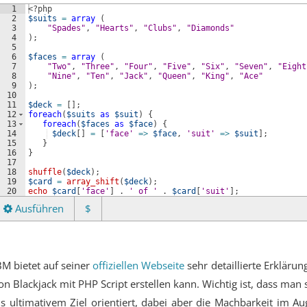
1
<?php
2
$suits
=
array
(
3
"Spades"
, 
"Hearts"
, 
"Clubs"
, 
"Diamonds"
4
)
;
5
6
$faces
=
array
(
7
"Two"
, 
"Three"
, 
"Four"
, 
"Five"
, 
"Six"
, 
"Seven"
, 
"Eight
8
"Nine"
, 
"Ten"
, 
"Jack"
, 
"Queen"
, 
"King"
, 
"Ace"
9
)
;
10
11
$deck
=
[
]
;
12
foreach
(
$suits
as
$suit
)
{
13
foreach
(
$faces
as
$face
)
{
14
$deck
[
]
=
[
'face'
=>
$face
, 
'suit'
=>
$suit
]
;
15
}
16
}
17
18
shuffle
(
$deck
)
;
19
$card
=
array_shift
(
$deck
)
;
20
echo
$card
[
'face'
]
 . 
' of '
 . 
$card
[
'suit'
]
;
Ausführen
$
BM bietet auf seiner
offiziellen Webseite
sehr detaillierte Erkläru
on Blackjack mit PHP Script erstellen kann. Wichtig ist, dass man
ls ultimativem Ziel orientiert, dabei aber die Machbarkeit im 