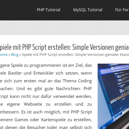
PHP Tutorial
MySQL Tutorial
Für For
piele mit PHP Script erstellen: Simple Versionen genia
ome
»
Blog
»
Spiele mit PHP Script erstellen: Simple Versionen genialer Klass
igene Spiele zu programmieren ist ein Ziel, das
iele Bastler und Entwickler sich setzen, wenn
ie sich zum ersten mal an das Thema Coding
achen. Und es gibt gute Nachrichten: PHP
cript kann nicht nur dafür verwendet werden,
ie eigene Webseite zu erstellen und zu
erbessern. Es ist auch möglich, mit PHP Script
leinere Games oder Kartenspiele zu erstellen,
it denen die Besucher (oder man selbst) sich