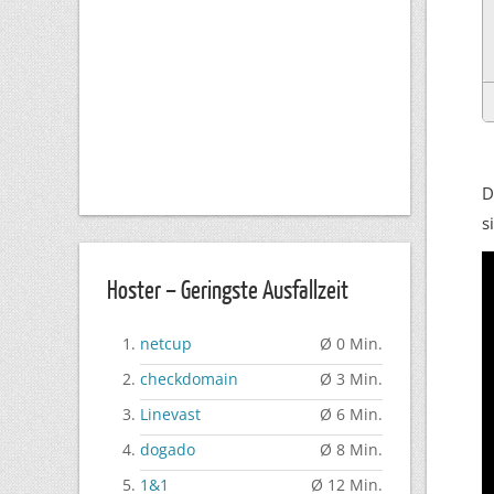
D
s
Hoster – Geringste Ausfallzeit
netcup
Ø 0 Min.
checkdomain
Ø 3 Min.
Linevast
Ø 6 Min.
dogado
Ø 8 Min.
1&1
Ø 12 Min.