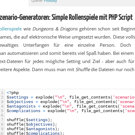
Quelle:
Pixabay
zenario-Generatoren: Simple Rollenspiele mit PHP Script
ollenspiele
wie
Dungeons & Dragons
gehören schon seit Beginn
ames, die auf elektronische Weise umgesetzt wurden. Diese volls
ewaltiges Unterfangen für eine einzelne Person. Doch Te
an automatisieren und somit bereits viel Spaß haben. Bei einem 
ext-Dateien für jedes mögliche Setting und Ziel - aber auch fü
eitere Aspekte. Dann muss man mit
Shuffle
die Dateien nur noch 
1
<
?
php
2
$
settings
=
explode
(
"\n"
,
file_get_contents
(
'scenario
3
$
objectives
=
explode
(
"\n"
,
file_get_contents
(
'scenar
4
$
antagonists
=
explode
(
"\n"
,
file_get_contents
(
'scena
5
$
complications
=
explode
(
"\n"
,
file_get_contents
(
'sce
6
7
shuffle
(
$
settings
)
;
8
shuffle
(
$
objectives
)
;
9
shuffle
(
$
antagonists
)
;
10
shuffle
(
$
complications
)
;