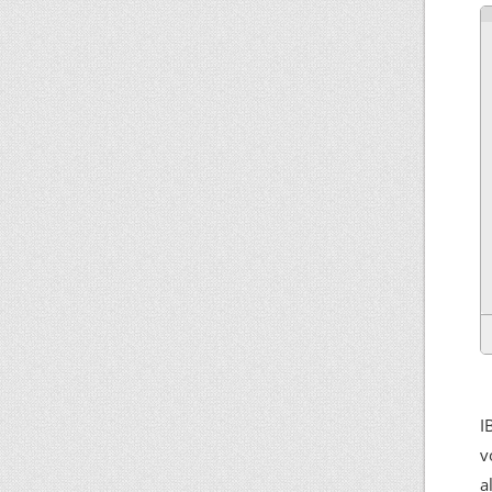
I
v
a