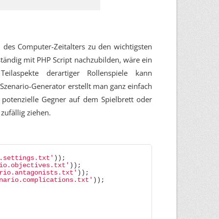
 des Computer-Zeitalters zu den wichtigsten
tändig mit PHP Script nachzubilden, wäre ein
ilaspekte derartiger Rollenspiele kann
Szenario-Generator erstellt man ganz einfach
r potenzielle Gegner auf dem Spielbrett oder
zufällig ziehen.
.settings.txt'
)
)
;
io.objectives.txt'
)
)
;
rio.antagonists.txt'
)
)
;
nario.complications.txt'
)
)
;