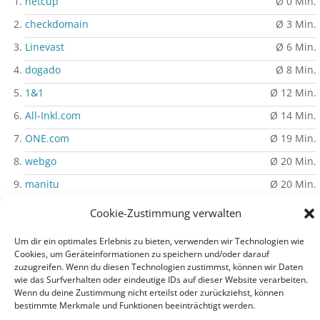
netcup
Ø 0 Min.
checkdomain
Ø 3 Min.
Linevast
Ø 6 Min.
dogado
Ø 8 Min.
1&1
Ø 12 Min.
All-Inkl.com
Ø 14 Min.
ONE.com
Ø 19 Min.
webgo
Ø 20 Min.
manitu
Ø 20 Min.
Strato
Ø 43 Min.
Cookie-Zustimmung verwalten
» Mehr erfahren
Um dir ein optimales Erlebnis zu bieten, verwenden wir Technologien wie
Cookies, um Geräteinformationen zu speichern und/oder darauf
zuzugreifen. Wenn du diesen Technologien zustimmst, können wir Daten
wie das Surfverhalten oder eindeutige IDs auf dieser Website verarbeiten.
Wenn du deine Zustimmung nicht erteilst oder zurückziehst, können
Impressum
|
Datenschutz
|
Auf PHP-Einfach.de werben
bestimmte Merkmale und Funktionen beeinträchtigt werden.