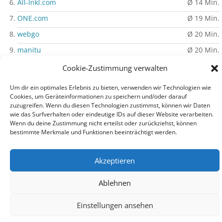
All-Inkl.com
Ø 14 Min.
ONE.com
Ø 19 Min.
webgo
Ø 20 Min.
manitu
Ø 20 Min.
Strato
Ø 43 Min.
Cookie-Zustimmung verwalten
» Mehr erfahren
Um dir ein optimales Erlebnis zu bieten, verwenden wir Technologien wie
Cookies, um Geräteinformationen zu speichern und/oder darauf
zuzugreifen. Wenn du diesen Technologien zustimmst, können wir Daten
wie das Surfverhalten oder eindeutige IDs auf dieser Website verarbeiten.
Wenn du deine Zustimmung nicht erteilst oder zurückziehst, können
Impressum
|
Datenschutz
|
Auf PHP-Einfach.de werben
bestimmte Merkmale und Funktionen beeinträchtigt werden.
Akzeptieren
© PHP-Einfach.de 2003 - 2026
Ablehnen
Einstellungen ansehen