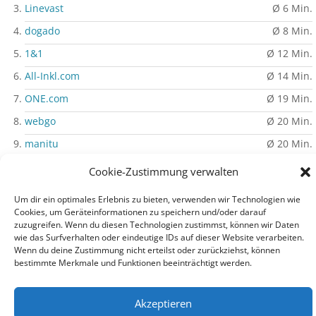
Linevast
Ø 6 Min.
dogado
Ø 8 Min.
1&1
Ø 12 Min.
All-Inkl.com
Ø 14 Min.
ONE.com
Ø 19 Min.
webgo
Ø 20 Min.
manitu
Ø 20 Min.
Strato
Ø 43 Min.
Cookie-Zustimmung verwalten
» Mehr erfahren
Um dir ein optimales Erlebnis zu bieten, verwenden wir Technologien wie
Cookies, um Geräteinformationen zu speichern und/oder darauf
zuzugreifen. Wenn du diesen Technologien zustimmst, können wir Daten
wie das Surfverhalten oder eindeutige IDs auf dieser Website verarbeiten.
Wenn du deine Zustimmung nicht erteilst oder zurückziehst, können
Impressum
|
Datenschutz
|
Auf PHP-Einfach.de werben
bestimmte Merkmale und Funktionen beeinträchtigt werden.
Akzeptieren
© PHP-Einfach.de 2003 - 2026